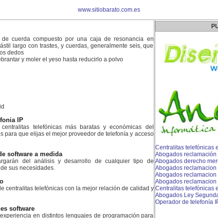
www.sitiobarato.com.es
P
l de cuerda compuesto por una caja de resonancia en
stil largo con trastes, y cuerdas, generalmente seis, que
los dedos
brantar y moler el yeso hasta reducirlo a polvo
id
efonia IP
centralitas telefónicas más baratas y económicas del
para que elijas el mejor proveedor de telefonía y acceso
Centralitas telefónicas
de software a medida
Abogados reclamación
rgarán del análisis y desarrollo de cualquier tipo de
Abogados derecho merca
 de sus necesidades.
Abogados reclamacion 
Abogados reclamacion 
ao
Abogados reclamacion 
e centralitas telefónicas con la mejor relación de calidad y
Centralitas telefónicas 
Abogados Ley Segunda
Operador de telefonía I
es software
xperiencia en distintos lenguajes de programación para