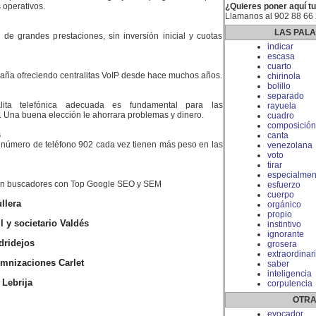
 operativos.
¿Quieres poner aquí tu
Llamanos al 902 88 66
LAS PAL
es de grandes prestaciones, sin inversión inicial y cuotas
indicar
escasa
cuarto
aña ofreciendo centralitas VoIP desde hace muchos años.
chirinola
bolillo
separado
lita telefónica adecuada es fundamental para las
rayuela
Una buena elección le ahorrara problemas y dinero.
cuadro
composición
s
canta
 número de teléfono 902 cada vez tienen más peso en las
venezolana
voto
tirar
especialmen
en buscadores con Top Google SEO y SEM
esfuerzo
cuerpo
llera
orgánico
propio
 y societario Valdés
instintivo
ignorante
dridejos
grosera
extraordina
mnizaciones Carlet
saber
inteligencia
 Lebrija
corpulencia
OTRA
evocador