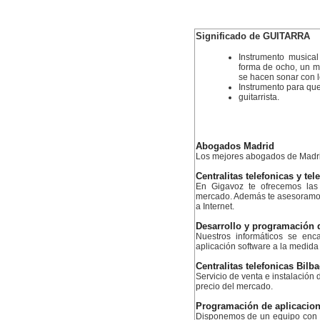
Significado de GUITARRA
Instrumento musica
forma de ocho, un má
se hacen sonar con 
Instrumento para que
guitarrista.
Abogados Madrid
Los mejores abogados de Madr
Centralitas telefonicas y tel
En Gigavoz te ofrecemos las 
mercado. Además te asesoramos 
a Internet.
Desarrollo y programación 
Nuestros informáticos se enca
aplicación software a la medida
Centralitas telefonicas Bilb
Servicio de venta e instalación d
precio del mercado.
Programación de aplicacion
Disponemos de un equipo con e