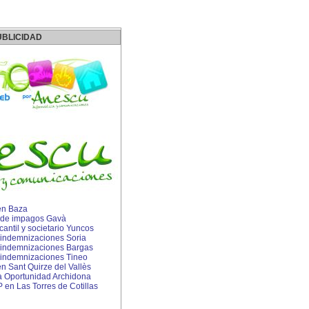
UBLICIDAD
 en Baza
 de impagos Gavà
ntil y societario Yuncos
indemnizaciones Soria
indemnizaciones Bargas
indemnizaciones Tineo
en Sant Quirze del Vallès
 Oportunidad Archidona
P en Las Torres de Cotillas