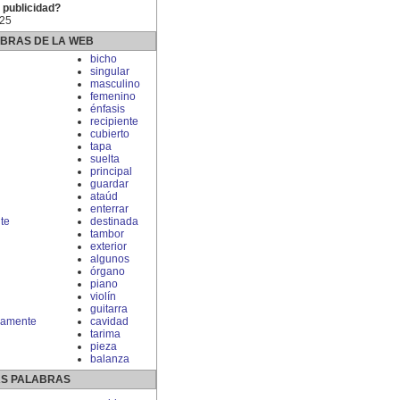
 publicidad?
 25
ABRAS DE LA WEB
bicho
singular
masculino
femenino
énfasis
recipiente
cubierto
tapa
suelta
principal
guardar
ataúd
enterrar
te
destinada
tambor
exterior
algunos
órgano
piano
violín
guitarra
riamente
cavidad
tarima
pieza
balanza
S PALABRAS